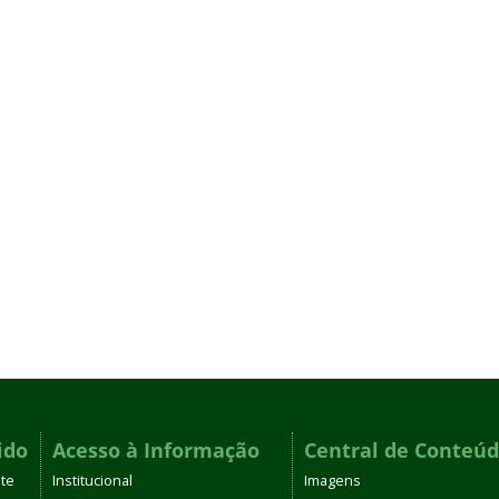
ido
Acesso à Informação
Central de Conteú
te
Institucional
Imagens