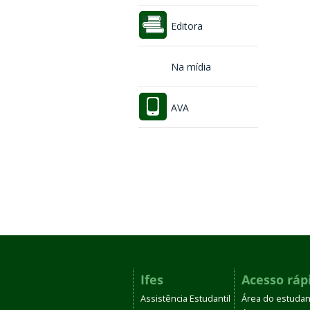
Editora
Na mídia
AVA
Ifes
Acesso ráp
Assistência Estudantil
Área do estudan