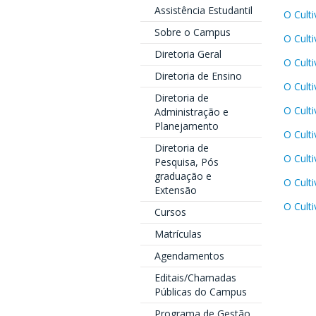
Assistência Estudantil
O Culti
Sobre o Campus
O Culti
Diretoria Geral
O Culti
Diretoria de Ensino
O Culti
Diretoria de
O Culti
Administração e
Planejamento
O Culti
Diretoria de
O Culti
Pesquisa, Pós
graduação e
O Culti
Extensão
O Culti
Cursos
Matrículas
Agendamentos
Editais/Chamadas
Públicas do Campus
Programa de Gestão