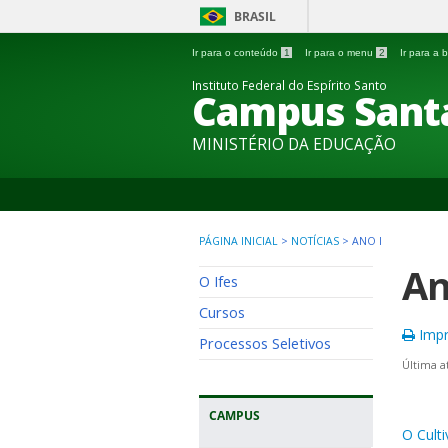
BRASIL
Ir para o conteúdo
1
Ir para o menu
2
Ir para a
Instituto Federal do Espírito Santo
Campus Sant
MINISTÉRIO DA EDUCAÇÃO
PÁGINA INICIAL
>
NOTÍCIAS
>
ANO I
An
O Ifes
Cursos
Impr
Processos Seletivos
Última a
CAMPUS
O Culti