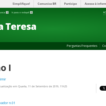
Simplifique!
Comunica BR
Participe
Acesso à infor
AC
 busca
3
Ir para o rodapé
4
a Teresa
Perguntas Frequentes
Co
o I
imir
tualização em Quarta, 11 de Setembro de 2019, 11h25
vador n.01