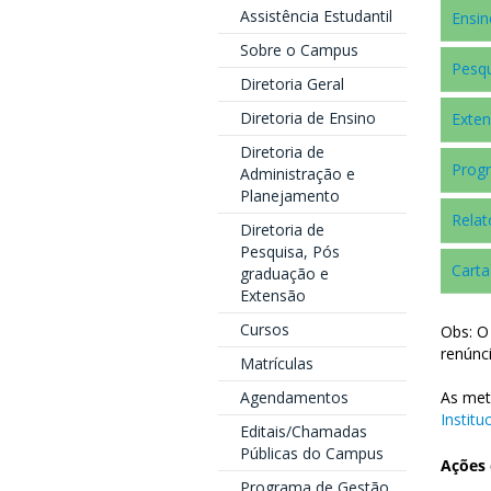
Assistência Estudantil
Ensin
Sobre o Campus
Pesq
Diretoria Geral
Diretoria de Ensino
Exte
Diretoria de
Prog
Administração e
Planejamento
Relat
Diretoria de
Pesquisa, Pós
Carta
graduação e
Extensão
Cursos
Obs: O
renúnc
Matrículas
Agendamentos
As met
Institu
Editais/Chamadas
Públicas do Campus
Ações 
Programa de Gestão