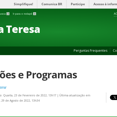
Simplifique!
Comunica BR
Participe
Acesso à infor
AC
 busca
3
Ir para o rodapé
4
a Teresa
Perguntas Frequentes
Co
ões e Programas
imir
o: Quarta, 23 de Fevereiro de 2022, 13h17
|
Última atualização em
 29 de Agosto de 2022, 13h34