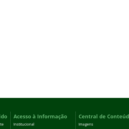
ido
Acesso à Informação
Central de Conteú
te
Institucional
Imagens