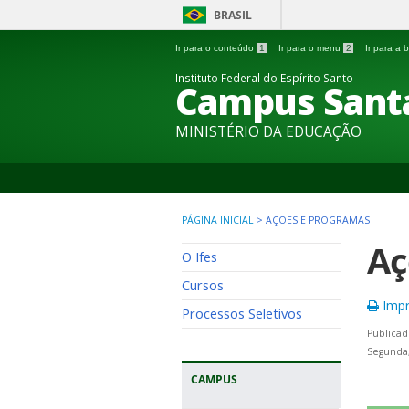
BRASIL
Ir para o conteúdo
1
Ir para o menu
2
Ir para a
Instituto Federal do Espírito Santo
Campus Sant
MINISTÉRIO DA EDUCAÇÃO
PÁGINA INICIAL
>
AÇÕES E PROGRAMAS
Aç
O Ifes
Cursos
Impr
Processos Seletivos
Publicad
Segunda,
CAMPUS