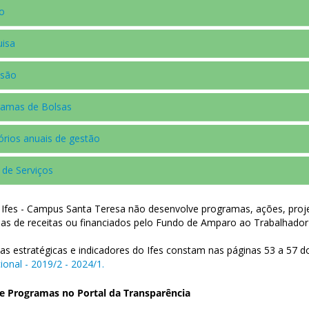
o
uisa
nsão
ramas de Bolsas
órios anuais de gestão
 de Serviços
 Ifes - Campus Santa Teresa não desenvolve programas, ações, proj
ias de receitas ou financiados pelo Fundo de Amparo ao Trabalhador
as estratégicas e indicadores do Ifes constam nas páginas 53 a 57 
cional - 2019/2 - 2024/1.
e Programas no Portal da Transparência