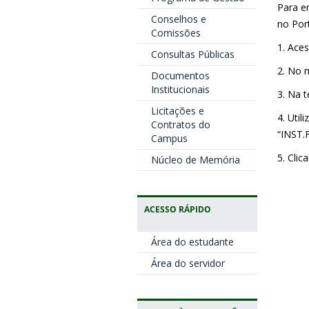
Para e
Conselhos e
no Port
Comissões
1. Ace
Consultas Públicas
2. No 
Documentos
Institucionais
3. Na 
Licitações e
4. Util
Contratos do
“INST
Campus
5. Clic
Núcleo de Memória
ACESSO RÁPIDO
Área do estudante
Área do servidor