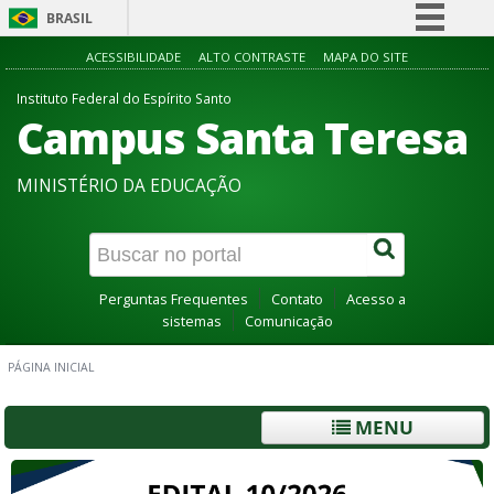
BRASIL
Simplifique!
ACESSIBILIDADE
ALTO CONTRASTE
MAPA DO SITE
Comunica BR
Instituto Federal do Espírito Santo
Campus Santa Teresa
Participe
Acesso à informação
MINISTÉRIO DA EDUCAÇÃO
Legislação
Canais
Perguntas Frequentes
Contato
Acesso a
sistemas
Comunicação
PÁGINA INICIAL
MENU