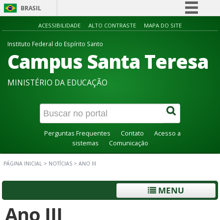
BRASIL
Simplifique!
ACESSIBILIDADE
ALTO CONTRASTE
MAPA DO SITE
Comunica BR
Instituto Federal do Espírito Santo
Campus Santa Teresa
Participe
Acesso à informação
MINISTÉRIO DA EDUCAÇÃO
Legislação
Canais
Perguntas Frequentes
Contato
Acesso a
sistemas
Comunicação
PÁGINA INICIAL
>
NOTÍCIAS
>
ANO III
MENU
Ano III