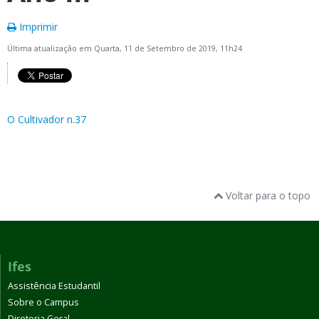
Imprimir
Última atualização em Quarta, 11 de Setembro de 2019, 11h24
O Cultivador n.37
Voltar para o topo
Ifes
Assistência Estudantil
Sobre o Campus
Diretoria Geral