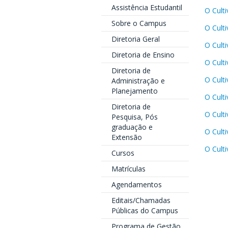
Assistência Estudantil
O Culti
Sobre o Campus
O Culti
Diretoria Geral
O Cult
Diretoria de Ensino
O Cult
Diretoria de
O Cult
Administração e
Planejamento
O Cult
Diretoria de
O Cult
Pesquisa, Pós
graduação e
O Cult
Extensão
O Cult
Cursos
Matrículas
Agendamentos
Editais/Chamadas
Públicas do Campus
Programa de Gestão