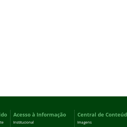
ido
Acesso à Informação
Central de Conteú
te
Institucional
Imagens