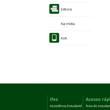
Editora
Na mídia
AVA
Ifes
Acesso ráp
Assistência Estudantil
Área do estudan