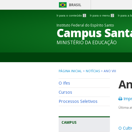
BRASIL
Ir para o conteúdo
1
Ir para o menu
2
Ir para a
Instituto Federal do Espírito Santo
Campus Sant
MINISTÉRIO DA EDUCAÇÃO
PÁGINA INICIAL
>
NOTÍCIAS
>
ANO VIII
An
O Ifes
Cursos
Impr
Processos Seletivos
Última a
CAMPUS
O Culti