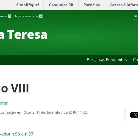
Simplifique!
Comunica BR
Participe
Acesso à infor
AC
 busca
3
Ir para o rodapé
4
a Teresa
Perguntas Frequentes
Co
o VIII
imir
tualização em Quarta, 11 de Setembro de 2019, 11h22
vador n.96 e n.97