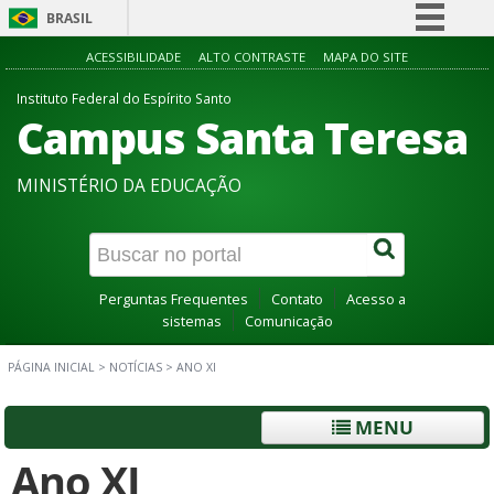
BRASIL
Simplifique!
ACESSIBILIDADE
ALTO CONTRASTE
MAPA DO SITE
Comunica BR
Instituto Federal do Espírito Santo
Campus Santa Teresa
Participe
Acesso à informação
MINISTÉRIO DA EDUCAÇÃO
Legislação
Canais
Perguntas Frequentes
Contato
Acesso a
sistemas
Comunicação
PÁGINA INICIAL
>
NOTÍCIAS
>
ANO XI
MENU
Ano XI