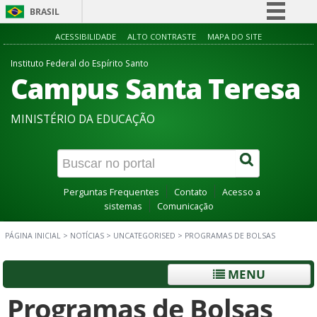
BRASIL
Simplifique!
ACESSIBILIDADE
ALTO CONTRASTE
MAPA DO SITE
Comunica BR
Instituto Federal do Espírito Santo
Campus Santa Teresa
Participe
Acesso à informação
MINISTÉRIO DA EDUCAÇÃO
Legislação
Canais
Perguntas Frequentes
Contato
Acesso a
sistemas
Comunicação
PÁGINA INICIAL
>
NOTÍCIAS
>
UNCATEGORISED
>
PROGRAMAS DE BOLSAS
MENU
Programas de Bolsas