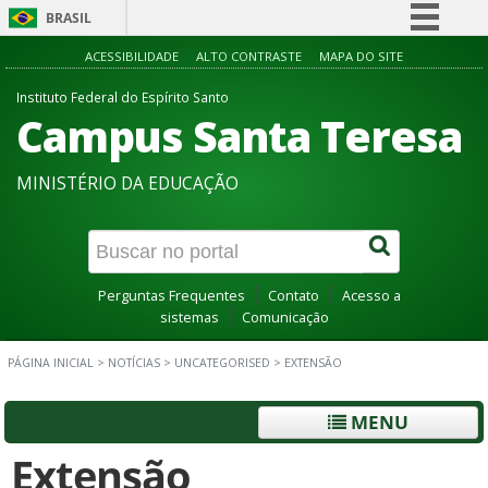
BRASIL
Simplifique!
ACESSIBILIDADE
ALTO CONTRASTE
MAPA DO SITE
Comunica BR
Instituto Federal do Espírito Santo
Campus Santa Teresa
Participe
Acesso à informação
MINISTÉRIO DA EDUCAÇÃO
Legislação
Canais
Perguntas Frequentes
Contato
Acesso a
sistemas
Comunicação
PÁGINA INICIAL
>
NOTÍCIAS
>
UNCATEGORISED
>
EXTENSÃO
MENU
Extensão