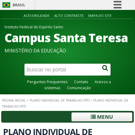
BRASIL
Simplifique!
ACESSIBILIDADE
ALTO CONTRASTE
MAPA DO SITE
Comunica BR
Instituto Federal do Espírito Santo
Campus Santa Teresa
Participe
Acesso à informação
MINISTÉRIO DA EDUCAÇÃO
Legislação
Canais
Perguntas Frequentes
Contato
Acesso a
sistemas
Comunicação
PÁGINA INICIAL
>
PLANO INDIVIDUAL DE TRABALHO (PIT)
>
PLANO INDIVIDUAL DE
TRABALHO (PIT)
MENU
PLANO INDIVIDUAL DE