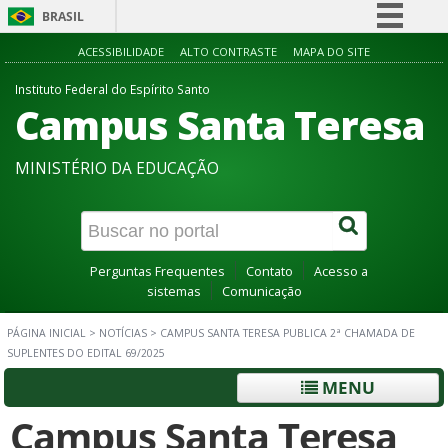
BRASIL
Simplifique!
ACESSIBILIDADE
ALTO CONTRASTE
MAPA DO SITE
Comunica BR
Instituto Federal do Espírito Santo
Campus Santa Teresa
Participe
Acesso à informação
MINISTÉRIO DA EDUCAÇÃO
Legislação
Canais
Perguntas Frequentes
Contato
Acesso a
sistemas
Comunicação
PÁGINA INICIAL
>
NOTÍCIAS
>
CAMPUS SANTA TERESA PUBLICA 2ª CHAMADA DE
SUPLENTES DO EDITAL 69/2025
MENU
Campus Santa Teresa