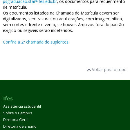
psgraduacao.sta@ifes.edu.br
, os documentos para requerimento
de matrícula.
Os documentos listados na Chamada de Matrícula
devem ser
digitalizados, sem rasuras ou adulterações, com imagem nítida,
sem cortes e frente e verso, se houver. Arquivos fora do padrão
exigido ou ilegíveis serão indeferidos.
Confira a 2ª chamada de suplentes.
Voltar para o topo
Ifes
Assistência Estudantil
Sobre o Campus
Diretoria Geral
Diretoria de Ensino