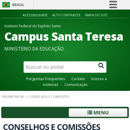
BRASIL
Simplifique!
ACESSIBILIDADE
ALTO CONTRASTE
MAPA DO SITE
Comunica BR
Instituto Federal do Espírito Santo
Campus Santa Teresa
Participe
Acesso à informação
MINISTÉRIO DA EDUCAÇÃO
Legislação
Canais
Perguntas Frequentes
Contato
Acesso a
sistemas
Comunicação
PÁGINA INICIAL
>
CONSELHOS E COMISSÕES
MENU
CONSELHOS E COMISSÕES