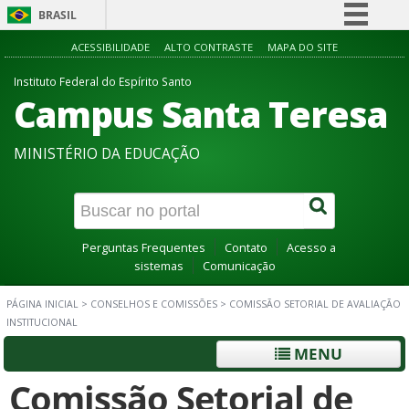
BRASIL
Simplifique!
ACESSIBILIDADE
ALTO CONTRASTE
MAPA DO SITE
Comunica BR
Instituto Federal do Espírito Santo
Campus Santa Teresa
Participe
Acesso à informação
MINISTÉRIO DA EDUCAÇÃO
Legislação
Canais
Perguntas Frequentes
Contato
Acesso a
sistemas
Comunicação
PÁGINA INICIAL
>
CONSELHOS E COMISSÕES
>
COMISSÃO SETORIAL DE AVALIAÇÃO
INSTITUCIONAL
MENU
Comissão Setorial de