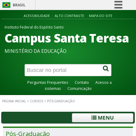
BRASIL
Simplifique!
ACESSIBILIDADE
ALTO CONTRASTE
MAPA DO SITE
Comunica BR
Instituto Federal do Espírito Santo
Campus Santa Teresa
Participe
Acesso à informação
MINISTÉRIO DA EDUCAÇÃO
Legislação
Canais
Perguntas Frequentes
Contato
Acesso a
sistemas
Comunicação
PÁGINA INICIAL
>
CURSOS
>
PÓS-GRADUAÇÃO
MENU
Pós-Graduação