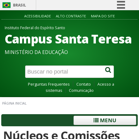
BRASIL
Simplifique!
ACESSIBILIDADE
ALTO CONTRASTE
MAPA DO SITE
Comunica BR
Instituto Federal do Espírito Santo
Campus Santa Teresa
Participe
Acesso à informação
MINISTÉRIO DA EDUCAÇÃO
Legislação
Canais
Perguntas Frequentes
Contato
Acesso a
sistemas
Comunicação
PÁGINA INICIAL
MENU
Núcleos e Comissões