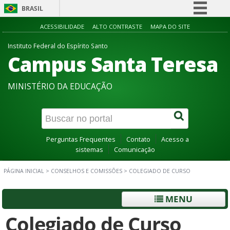
BRASIL
Simplifique!
ACESSIBILIDADE
ALTO CONTRASTE
MAPA DO SITE
Comunica BR
Instituto Federal do Espírito Santo
Campus Santa Teresa
Participe
Acesso à informação
MINISTÉRIO DA EDUCAÇÃO
Legislação
Canais
Perguntas Frequentes
Contato
Acesso a
sistemas
Comunicação
PÁGINA INICIAL
>
CONSELHOS E COMISSÕES
>
COLEGIADO DE CURSO
MENU
Colegiado de Curso