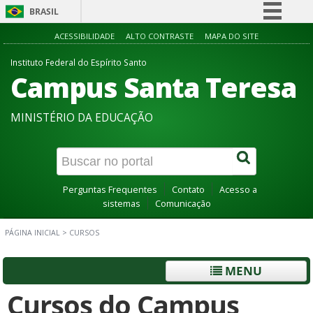
BRASIL
Simplifique!
ACESSIBILIDADE
ALTO CONTRASTE
MAPA DO SITE
Comunica BR
Instituto Federal do Espírito Santo
Campus Santa Teresa
Participe
Acesso à informação
MINISTÉRIO DA EDUCAÇÃO
Legislação
Canais
Perguntas Frequentes
Contato
Acesso a
sistemas
Comunicação
PÁGINA INICIAL
>
CURSOS
MENU
Cursos do Campus