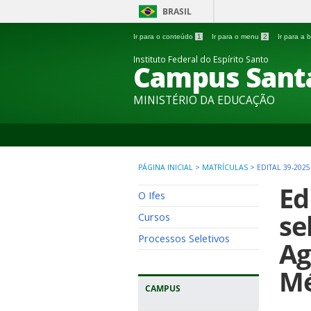
BRASIL
Ir para o conteúdo
1
Ir para o menu
2
Ir para a
Instituto Federal do Espírito Santo
Campus Sant
MINISTÉRIO DA EDUCAÇÃO
PÁGINA INICIAL
>
MATRÍCULAS
>
EDITAL 39-20
Ed
O Ifes
se
Cursos
Processos Seletivos
Ag
Mé
CAMPUS