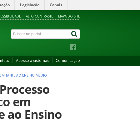
mação
Legislação
Canais
ESSIBILIDADE
ALTO CONTRASTE
MAPA DO SITE
ntato
Acesso a sistemas
Comunicação
COMITANTE AO ENSINO MÉDIO
- Processo
ico em
e ao Ensino