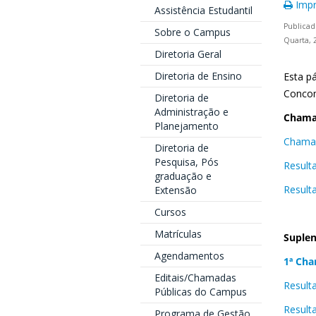
Impr
Assistência Estudantil
Publicad
Sobre o Campus
Quarta, 
Diretoria Geral
Diretoria de Ensino
Esta p
Concom
Diretoria de
Administração e
Chama
Planejamento
Chamad
Diretoria de
Pesquisa, Pós
Result
graduação e
Result
Extensão
Cursos
Matrículas
Suplen
Agendamentos
1ª Cha
Editais/Chamadas
Result
Públicas do Campus
Result
Programa de Gestão