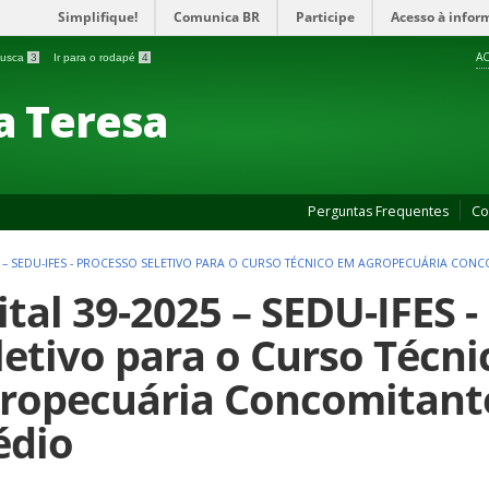
Simplifique!
Comunica BR
Participe
Acesso à infor
AC
 busca
3
Ir para o rodapé
4
a Teresa
Perguntas Frequentes
Co
25 – SEDU-IFES - PROCESSO SELETIVO PARA O CURSO TÉCNICO EM AGROPECUÁRIA CON
ital 39-2025 – SEDU-IFES 
letivo para o Curso Técn
ropecuária Concomitant
dio