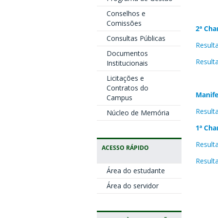
Conselhos e
Comissões
2ª Cha
Consultas Públicas
Result
Documentos
Result
Institucionais
Licitações e
Contratos do
Manife
Campus
Result
Núcleo de Memória
1ª Cha
Result
ACESSO RÁPIDO
Result
Área do estudante
Área do servidor