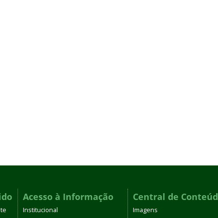
ido
Acesso à Informação
Central de Conteú
te
Institucional
Imagens