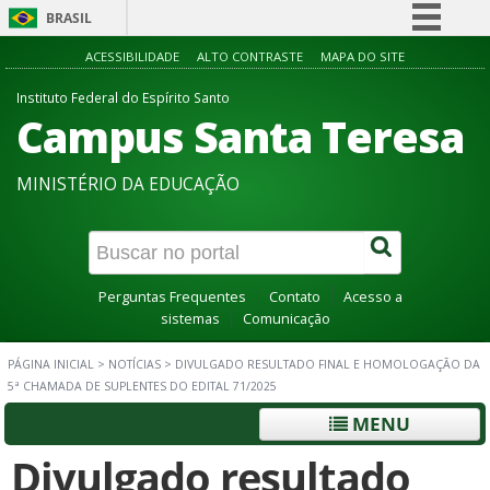
BRASIL
Simplifique!
ACESSIBILIDADE
ALTO CONTRASTE
MAPA DO SITE
Comunica BR
Instituto Federal do Espírito Santo
Campus Santa Teresa
Participe
Acesso à informação
MINISTÉRIO DA EDUCAÇÃO
Legislação
Canais
Perguntas Frequentes
Contato
Acesso a
sistemas
Comunicação
PÁGINA INICIAL
>
NOTÍCIAS
>
DIVULGADO RESULTADO FINAL E HOMOLOGAÇÃO DA
5ª CHAMADA DE SUPLENTES DO EDITAL 71/2025
MENU
Divulgado resultado