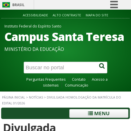
BRASIL
Simplifique!
ACESSIBILIDADE
ALTO CONTRASTE
MAPA DO SITE
Comunica BR
Instituto Federal do Espírito Santo
Campus Santa Teresa
Participe
Acesso à informação
MINISTÉRIO DA EDUCAÇÃO
Legislação
Canais
Perguntas Frequentes
Contato
Acesso a
sistemas
Comunicação
PÁGINA INICIAL
>
NOTÍCIAS
>
DIVULGADA HOMOLOGAÇÃO DA MATRÍCULA DO
EDITAL 01/2026
MENU
Divulgada