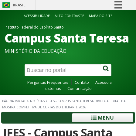
BRASIL
Simplifique!
ACESSIBILIDADE
ALTO CONTRASTE
MAPA DO SITE
Comunica BR
Instituto Federal do Espírito Santo
Campus Santa Teresa
Participe
Acesso à informação
MINISTÉRIO DA EDUCAÇÃO
Legislação
Canais
Perguntas Frequentes
Contato
Acesso a
sistemas
Comunicação
PÁGINA INICIAL
>
NOTÍCIAS
>
IFES - CAMPUS SANTA TERESA DIVULGA EDITAL DA
MOSTRA COMPETITIVA DE CURTAS DO LITERARTE 2026
MENU
IFES - Campus Santa