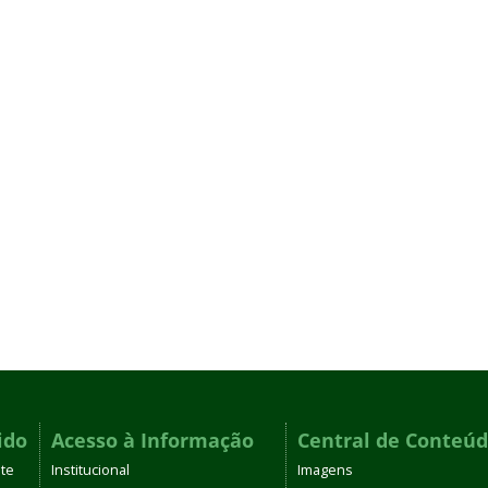
ido
Acesso à Informação
Central de Conteú
te
Institucional
Imagens