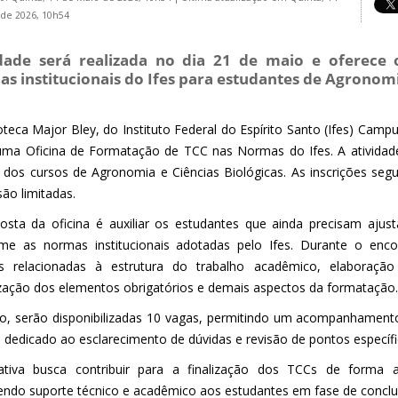
de 2026, 10h54
dade será realizada no dia 21 de maio e oferece o
s institucionais do Ifes para estudantes de Agronomia
ioteca Major Bley, do Instituto Federal do Espírito Santo (Ifes) Cam
ma Oficina de Formatação de TCC nas Normas do Ifes. A atividade
 dos cursos de Agronomia e Ciências Biológicas. As inscrições seg
ão limitadas.
osta da oficina é auxiliar os estudantes que ainda precisam aju
me as normas institucionais adotadas pelo Ifes. Durante o enco
as relacionadas à estrutura do trabalho acadêmico, elaboração
zação dos elementos obrigatórios e demais aspectos da formatação.
o, serão disponibilizadas 10 vagas, permitindo um acompanhament
 dedicado ao esclarecimento de dúvidas e revisão de pontos específi
iativa busca contribuir para a finalização dos TCCs de forma ad
endo suporte técnico e acadêmico aos estudantes em fase de conclu