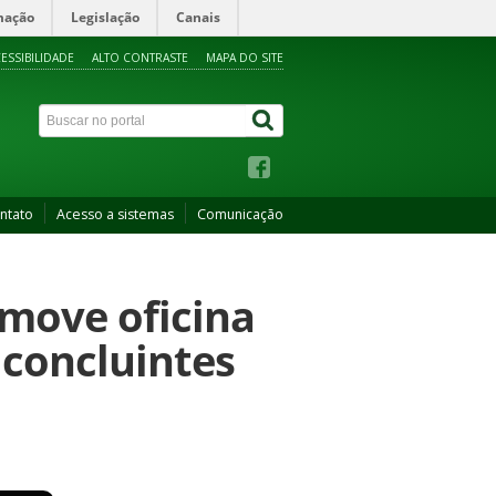
mação
Legislação
Canais
ESSIBILIDADE
ALTO CONTRASTE
MAPA DO SITE
ntato
Acesso a sistemas
Comunicação
omove oficina
 concluintes