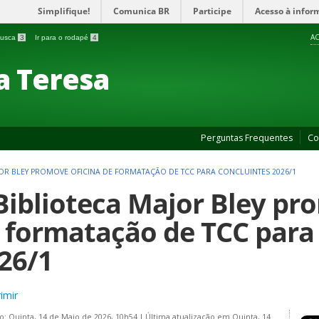
Simplifique!
Comunica BR
Participe
Acesso à infor
AC
 busca
3
Ir para o rodapé
4
a Teresa
Perguntas Frequentes
Co
JOR BLEY PROMOVE OFICINA DE FORMATAÇÃO DE TCC PARA CONCLUINTES 2026/1
Biblioteca Major Bley pr
 formatação de TCC para
26/1
imir
o: Quinta, 14 de Maio de 2026, 10h54
|
Última atualização em Quinta, 14