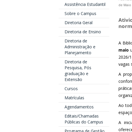
Assistência Estudantil
de Maio 
Sobre o Campus
Ativi
Diretoria Geral
norma
Diretoria de Ensino
Diretoria de
A Bibl
Administração e
maio
u
Planejamento
2026/1
Diretoria de
vagas s
Pesquisa, Pós
graduação e
A prop
Extensão
confor
prátic
Cursos
organi
Matrículas
Ao tod
Agendamentos
espaço
Editais/Chamadas
Públicas do Campus
A inic
oferec
Programa de Gestão