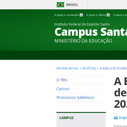
BRASIL
Ir para o conteúdo
1
Ir para o menu
2
Ir para a
Instituto Federal do Espírito Santo
Campus Sant
MINISTÉRIO DA EDUCAÇÃO
PÁGINA INICIAL
>
NOTÍCIAS
>
A BIBLIOTECA MA
A 
O Ifes
de
Cursos
Processos Seletivos
20
Impr
CAMPUS
Publicad