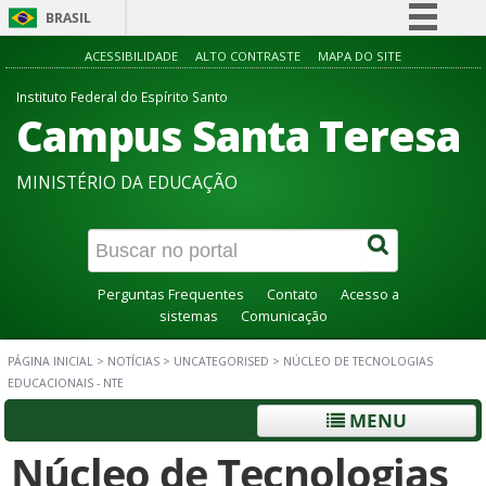
BRASIL
Simplifique!
ACESSIBILIDADE
ALTO CONTRASTE
MAPA DO SITE
Comunica BR
Instituto Federal do Espírito Santo
Campus Santa Teresa
Participe
Acesso à informação
MINISTÉRIO DA EDUCAÇÃO
Legislação
Canais
Perguntas Frequentes
Contato
Acesso a
sistemas
Comunicação
PÁGINA INICIAL
>
NOTÍCIAS
>
UNCATEGORISED
>
NÚCLEO DE TECNOLOGIAS
EDUCACIONAIS - NTE
MENU
Núcleo de Tecnologias