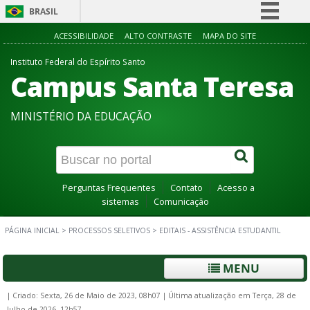
BRASIL
Simplifique!
ACESSIBILIDADE
ALTO CONTRASTE
MAPA DO SITE
Comunica BR
Instituto Federal do Espírito Santo
Campus Santa Teresa
Participe
Acesso à informação
MINISTÉRIO DA EDUCAÇÃO
Legislação
Canais
Perguntas Frequentes
Contato
Acesso a
sistemas
Comunicação
PÁGINA INICIAL
>
PROCESSOS SELETIVOS
>
EDITAIS - ASSISTÊNCIA ESTUDANTIL
MENU
|
Criado: Sexta, 26 de Maio de 2023, 08h07
|
Última atualização em Terça, 28 de
Julho de 2026, 12h57