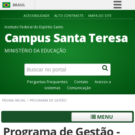
BRASIL
Simplifique!
ACESSIBILIDADE
ALTO CONTRASTE
MAPA DO SITE
Comunica BR
Instituto Federal do Espírito Santo
Campus Santa Teresa
Participe
Acesso à informação
MINISTÉRIO DA EDUCAÇÃO
Legislação
Canais
Perguntas Frequentes
Contato
Acesso a
sistemas
Comunicação
PÁGINA INICIAL
>
PROGRAMA DE GESTÃO
MENU
Programa de Gestão -