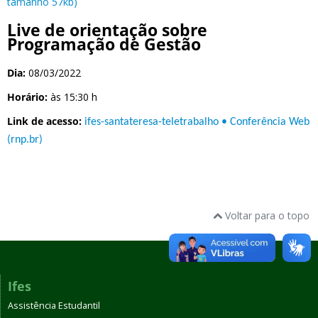
tamanho 57kb)
Live de orientação sobre
Programação de Gestão
Dia:
08/03/2022
Horário:
às 15:30 h
Link de acesso:
ifes-santateresa-teletrabalho • Conferência Web
(rnp.br)
Voltar para o topo
Ifes
Assistência Estudantil