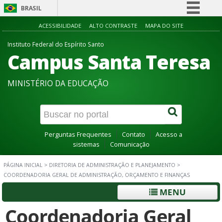
BRASIL
Simplifique!
ACESSIBILIDADE
ALTO CONTRASTE
MAPA DO SITE
Comunica BR
Instituto Federal do Espírito Santo
Campus Santa Teresa
Participe
Acesso à informação
MINISTÉRIO DA EDUCAÇÃO
Legislação
Canais
Perguntas Frequentes
Contato
Acesso a
sistemas
Comunicação
PÁGINA INICIAL
>
DIRETORIA DE ADMINISTRAÇÃO E PLANEJAMENTO
>
COORDENADORIA GERAL DE ADMINISTRAÇÃO, ORÇAMENTO E FINANÇAS
MENU
Coordenadoria Geral