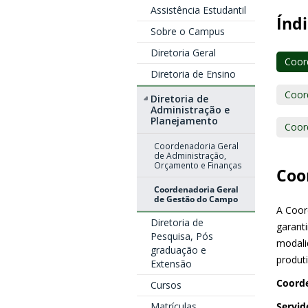
Assistência Estudantil
Índi
Sobre o Campus
Diretoria Geral
Coor
Diretoria de Ensino
Coord
Diretoria de
Administração e
Planejamento
Coor
Coordenadoria Geral
de Administração,
Orçamento e Finanças
Coo
Coordenadoria Geral
de Gestão do Campo
A Coor
Diretoria de
garanti
Pesquisa, Pós
modali
graduação e
produt
Extensão
Coorde
Cursos
Servid
Matrículas