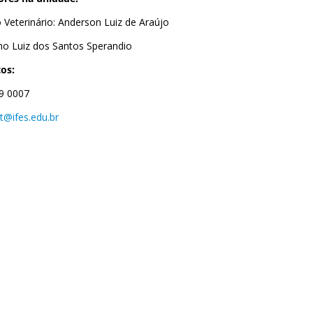
 Veterinário: Anderson Luiz de Araújo
o Luiz dos Santos Sperandio
os:
9 0007
t@ifes.edu.br