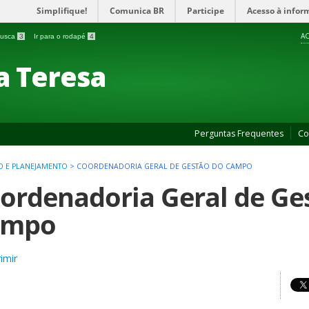
Simplifique!
Comunica BR
Participe
Acesso à infor
AC
 busca
3
Ir para o rodapé
4
a Teresa
Perguntas Frequentes
Co
O E PLANEJAMENTO
>
COORDENADORIA GERAL DE GESTÃO DO CAMPO
ordenadoria Geral de Ge
ampo
imir