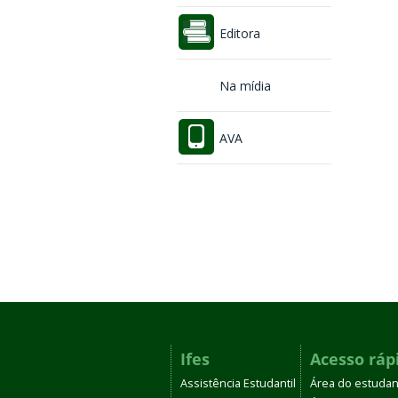
Editora
Na mídia
AVA
Ifes
Acesso ráp
Assistência Estudantil
Área do estudan