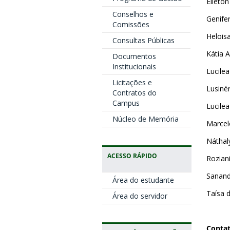
Elieto
Conselhos e
Genife
Comissões
Heloisa
Consultas Públicas
Kátia 
Documentos
Institucionais
Lucilea
Licitações e
Lusinér
Contratos do
Campus
Lucilea
Núcleo de Memória
Marcelo
Náthal
ACESSO RÁPIDO
Rozian
Sanand
Área do estudante
Taísa 
Área do servidor
Contat