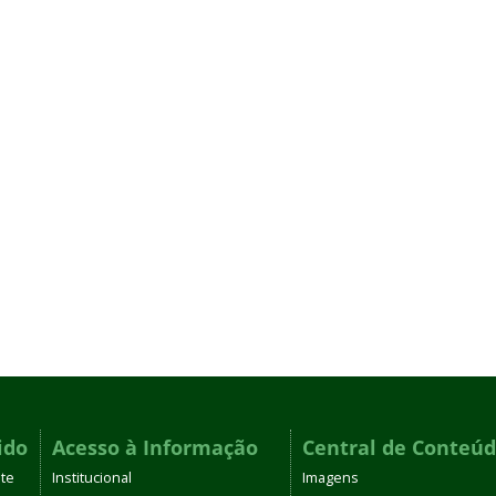
ido
Acesso à Informação
Central de Conteú
te
Institucional
Imagens