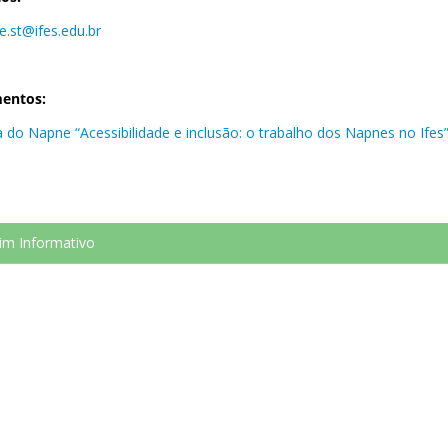
e.st@ifes.edu.br
entos:
a do Napne “Acessibilidade e inclusão: o trabalho dos Napnes no Ifes”
im Informativo
Núcleo de Atendimento às Pessoas com Necessidades Específicas (
etim informativo, de edição mensal - NAPNEANDO, para divulgar o n
ortantes de pauta e demais ações.
imeira edição do Boletim Informativo - NAPNEANDO
gunda edição do Boletim Informativo - NAPNEANDO
rceira edição do Boletim Informativo - NAPNEANDO