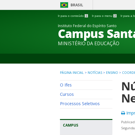
BRASIL
Ir para o conteúdo
1
Ir para o menu
2
Ir para a
Instituto Federal do Espírito Santo
Campus Sant
MINISTÉRIO DA EDUCAÇÃO
PÁGINA INICIAL
>
NOTÍCIAS
>
ENSINO
>
COORDE
Nú
O Ifes
Ne
Cursos
Processos Seletivos
Impr
Publicad
CAMPUS
Segunda,