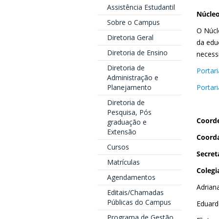
Assistência Estudantil
Núcleo
Sobre o Campus
O Núcl
Diretoria Geral
da edu
Diretoria de Ensino
necess
Diretoria de
Portar
Administração e
Planejamento
Portar
Diretoria de
Pesquisa, Pós
Coord
graduação e
Extensão
Coord
Cursos
Secret
Matrículas
Colegi
Agendamentos
Adrian
Editais/Chamadas
Públicas do Campus
Eduard
Programa de Gestão