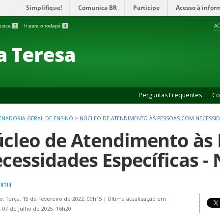
Simplifique!
Comunica BR
Participe
Acesso à infor
AC
 busca
3
Ir para o rodapé
4
a Teresa
Perguntas Frequentes
Co
NADORIA GERAL DE ENSINO
>
NÚCLEO DE ATENDIMENTO ÀS PESSOAS COM NECESSIDA
cleo de Atendimento às
cessidades Específicas -
imir
o: Terça, 15 de Fevereiro de 2022, 09h15
|
Última atualização em
 07 de Julho de 2025, 16h20