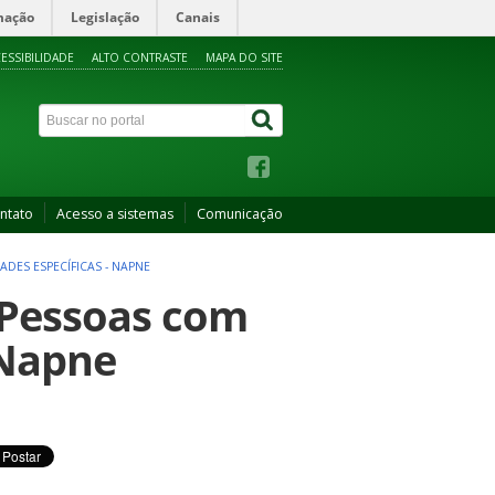
mação
Legislação
Canais
ESSIBILIDADE
ALTO CONTRASTE
MAPA DO SITE
ntato
Acesso a sistemas
Comunicação
DES ESPECÍFICAS - NAPNE
 Pessoas com
 Napne