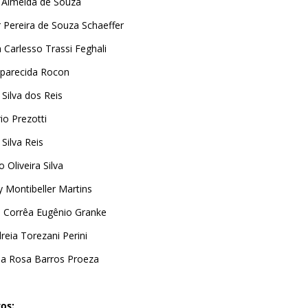
n Almeida de Souza
r Pereira de Souza Schaeffer
 Carlesso Trassi Feghali
Aparecida Rocon
 Silva dos Reis
io Prezotti
 Silva Reis
 Oliveira Silva
y Montibeller Martins
i Corrêa Eugênio Granke
reia Torezani Perini
da Rosa Barros Proeza
os: