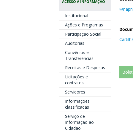
ACESSO À INFORMAÇÃO
napn
Institucional
Ações e Programas
Docum
Participação Social
Cartilh
Auditorias
Convênios e
Transferências
Receitas e Despesas
Bolet
Licitações e
contratos
O 
bol
Servidores
imp
Informações
classificadas
Pr
Serviço de
Se
Informação ao
Te
Cidadão