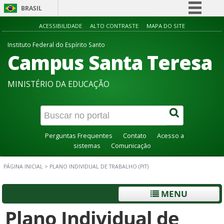
BRASIL
Simplifique!
ACESSIBILIDADE
ALTO CONTRASTE
MAPA DO SITE
Comunica BR
Instituto Federal do Espírito Santo
Campus Santa Teresa
Participe
Acesso à informação
MINISTÉRIO DA EDUCAÇÃO
Legislação
Canais
Perguntas Frequentes
Contato
Acesso a
sistemas
Comunicação
PÁGINA INICIAL
>
PLANO INDIVIDUAL DE TRABALHO (PIT)
MENU
Plano Individual de