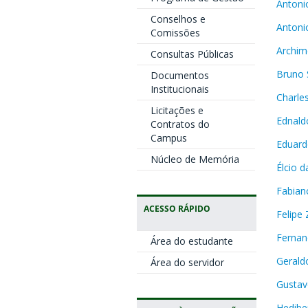
Antoni
Conselhos e
Antoni
Comissões
Archim
Consultas Públicas
Bruno 
Documentos
Institucionais
Charle
Licitações e
Ednald
Contratos do
Campus
Eduard
Núcleo de Memória
Élcio 
Fabian
ACESSO RÁPIDO
Felipe
Fernan
Área do estudante
Gerald
Área do servidor
Gustav
Hedibe