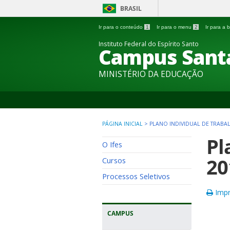
BRASIL
Ir para o conteúdo
1
Ir para o menu
2
Ir para a
Instituto Federal do Espírito Santo
Campus Sant
MINISTÉRIO DA EDUCAÇÃO
PÁGINA INICIAL
>
PLANO INDIVIDUAL DE TRABAL
Pl
O Ifes
20
Cursos
Processos Seletivos
Impr
CAMPUS