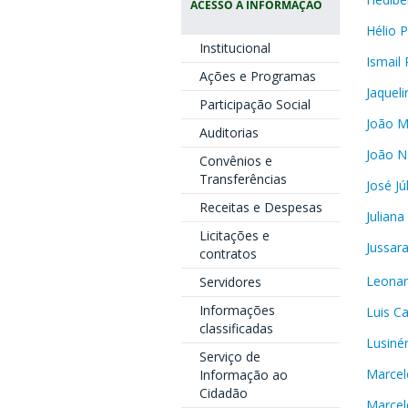
ACESSO À INFORMAÇÃO
Hélio 
Institucional
Ismail
Ações e Programas
Jaqueli
Participação Social
João M
Auditorias
João N
Convênios e
Transferências
José Jú
Receitas e Despesas
Julian
Licitações e
Jussar
contratos
Leonar
Servidores
Informações
Luis C
classificadas
Lusiné
Serviço de
Marcel
Informação ao
Cidadão
Marcel