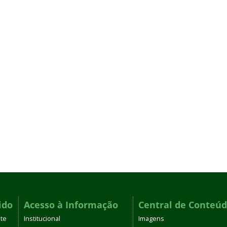
ido
Acesso à Informação
Central de Conteú
te
Institucional
Imagens