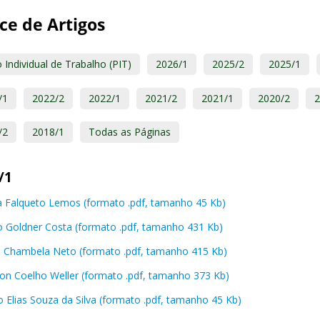
ce de Artigos
 Individual de Trabalho (PIT)
2026/1
2025/2
2025/1
/1
2022/2
2022/1
2021/2
2021/1
2020/2
2
/2
2018/1
Todas as Páginas
/1
a Falqueto Lemos (formato .pdf, tamanho 45 Kb)
o Goldner Costa (formato .pdf, tamanho 431 Kb)
o Chambela Neto (formato .pdf, tamanho 415 Kb)
on Coelho Weller (formato .pdf, tamanho 373 Kb)
o Elias Souza da Silva (formato .pdf, tamanho 45 Kb)