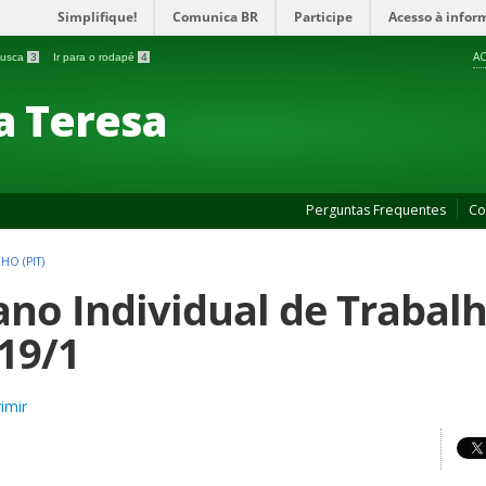
Simplifique!
Comunica BR
Participe
Acesso à infor
AC
 busca
3
Ir para o rodapé
4
a Teresa
Perguntas Frequentes
Co
HO (PIT)
ano Individual de Trabalho
19/1
imir