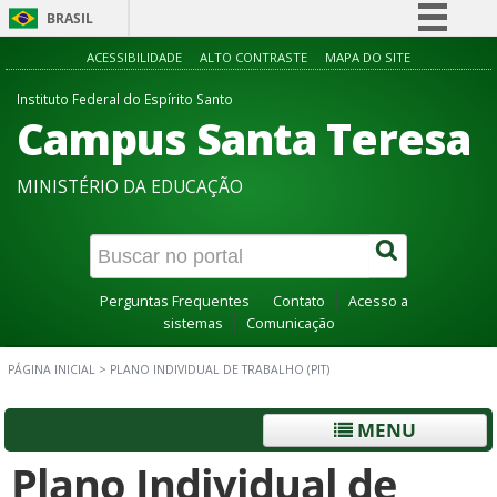
BRASIL
Simplifique!
ACESSIBILIDADE
ALTO CONTRASTE
MAPA DO SITE
Comunica BR
Instituto Federal do Espírito Santo
Campus Santa Teresa
Participe
Acesso à informação
MINISTÉRIO DA EDUCAÇÃO
Legislação
Canais
Perguntas Frequentes
Contato
Acesso a
sistemas
Comunicação
PÁGINA INICIAL
>
PLANO INDIVIDUAL DE TRABALHO (PIT)
MENU
Plano Individual de